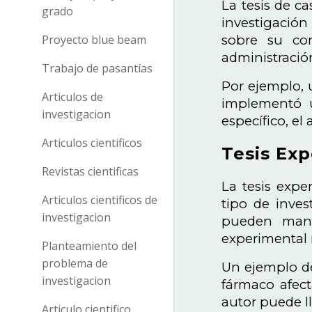
La tesis de ca
grado
investigación
sobre su con
Proyecto blue beam
administración
Trabajo de pasantías
Por ejemplo, 
Articulos de
implementó u
investigacion
específico, el
Articulos cientificos
Tesis Exp
Revistas cientificas
La tesis expe
Articulos cientificos de
tipo de inves
investigacion
pueden manip
experimental 
Planteamiento del
problema de
Un ejemplo de
investigacion
fármaco afect
autor puede ll
Articulo cientifico