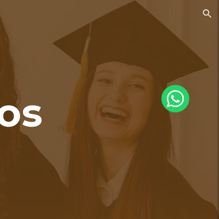
ion
pos