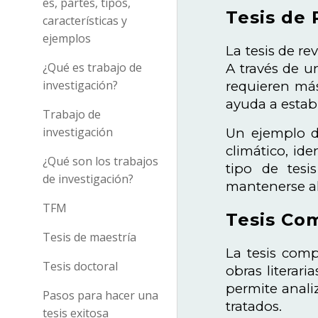
es, partes, tipos,
Tesis de 
características y
ejemplos
La tesis de re
¿Qué es trabajo de
A través de un
investigación?
requieren más
ayuda a estab
Trabajo de
investigación
Un ejemplo de
climático, ide
¿Qué son los trabajos
tipo de tesi
de investigación?
mantenerse al
TFM
Tesis Com
Tesis de maestría
La tesis com
Tesis doctoral
obras literari
permite anali
Pasos para hacer una
tratados.
tesis exitosa