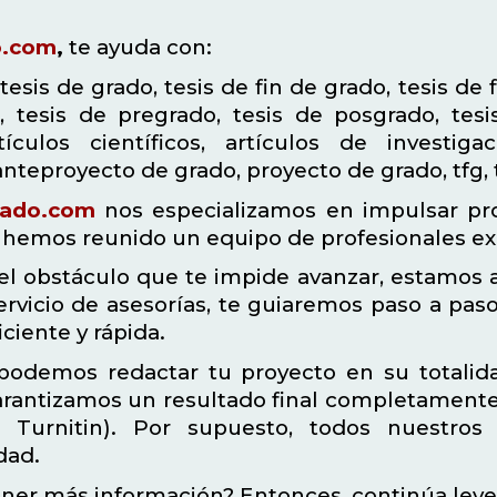
o.com
,
te ayuda con:
tesis de grado, tesis de fin de grado, tesis de 
, tesis de pregrado, tesis de posgrado, tesis 
tículos científicos, artículos de investig
 anteproyecto de grado, proyecto de grado, tfg,
rado.com
nos especializamos en impulsar pro
, hemos reunido un equipo de profesionales ex
el obstáculo que te impide avanzar, estamos a
ervicio de asesorías, te guiaremos paso a pas
ciente y rápida.
, podemos redactar tu proyecto en su totali
arantizamos un resultado final completamente 
 Turnitin). Por supuesto, todos nuestros 
dad.
ner más información? Entonces, continúa ley