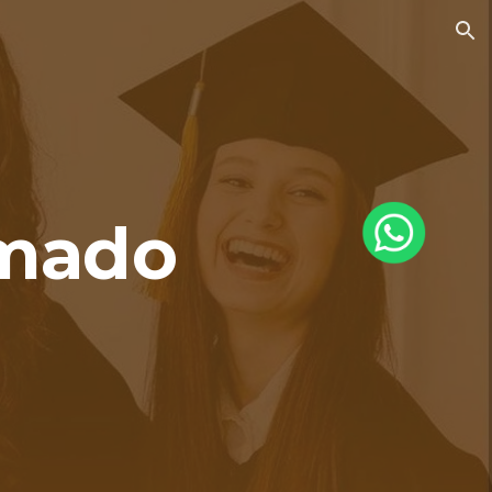
ion
omado