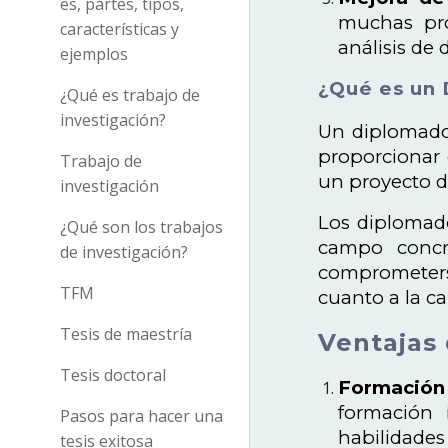
es, partes, tipos,
muchas prof
características y
análisis de 
ejemplos
¿Qué es un
¿Qué es trabajo de
investigación?
Un diplomado
proporcionar 
Trabajo de
un proyecto d
investigación
Los diplomad
¿Qué son los trabajos
campo concre
de investigación?
comprometers
TFM
cuanto a la c
Tesis de maestría
Ventajas
Tesis doctoral
Formación
formación 
Pasos para hacer una
habilidades
tesis exitosa