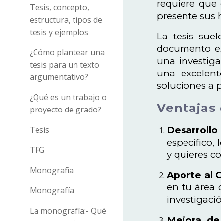
requiere que 
Tesis, concepto,
presente sus 
estructura, tipos de
tesis y ejemplos
La tesis sue
documento ex
¿Cómo plantear una
una investig
tesis para un texto
una excelent
argumentativo?
soluciones a 
¿Qué es un trabajo o
Ventajas 
proyecto de grado?
Desarroll
Tesis
específico,
TFG
y quieres co
Monografia
Aporte al 
en tu área 
Monografía
investigaci
La monografía:- Qué
Mejora de 