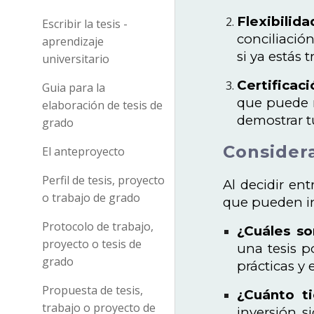
Flexibilida
Escribir la tesis -
conciliació
aprendizaje
si ya estás 
universitario
Certificaci
Guia para la
que puede m
elaboración de tesis de
demostrar t
grado
Considera
El anteproyecto
Perfil de tesis, proyecto
Al decidir en
o trabajo de grado
que pueden in
Protocolo de trabajo,
¿Cuáles so
proyecto o tesis de
una tesis p
grado
prácticas y
Propuesta de tesis,
¿Cuánto t
trabajo o proyecto de
inversión s