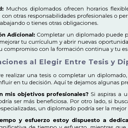
d:
Muchos diplomados ofrecen horarios flexibles
n con otras responsabilidades profesionales o pe
trabajando o tienes otras obligaciones.
ón Adicional:
Completar un diplomado puede pro
ejorar tu currículum y abrir nuevas oportunida
u compromiso con la formación continua y tu esp
ciones al Elegir Entre Tesis y D
tre realizar una tesis o completar un diplomado,
fluir en tu decisión. Aquí te dejamos algunas pr
n mis objetivos profesionales?
Si aspiras a u
odría ser más beneficiosa. Por otro lado, si bus
 especializadas, un diplomado podría ser la mejor
iempo y esfuerzo estoy dispuesto a dedica
ignificativa de tiempo y esfuerzo, mientras qu