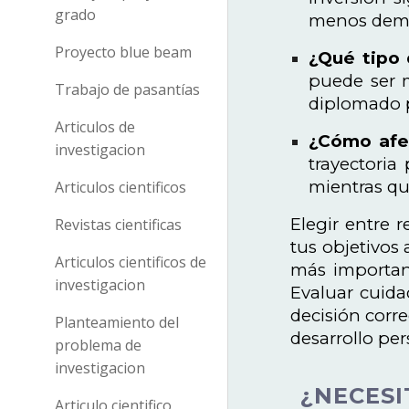
grado
menos dema
Proyecto blue beam
¿Qué tipo 
puede ser m
Trabajo de pasantías
diplomado p
Articulos de
¿Cómo afec
investigacion
trayectoria
mientras qu
Articulos cientificos
Elegir entre 
Revistas cientificas
tus objetivos
Articulos cientificos de
más important
investigacion
Evaluar cuida
decisión corr
Planteamiento del
desarrollo per
problema de
investigacion
¿NECESI
Articulo cientifico