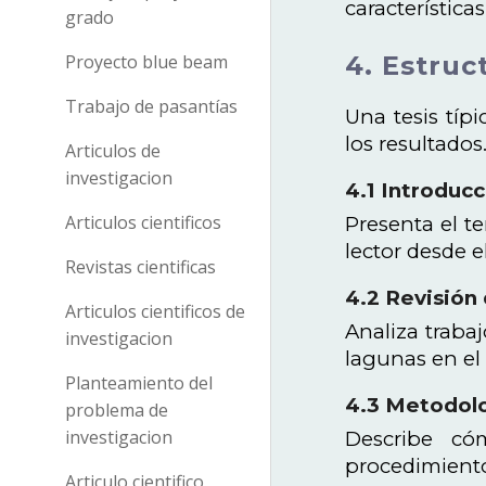
características
grado
4. Estruc
Proyecto blue beam
Trabajo de pasantías
Una tesis típ
los resultados
Articulos de
investigacion
4.1 Introduc
Articulos cientificos
Presenta el te
lector desde el
Revistas cientificas
4.2 Revisión 
Articulos cientificos de
Analiza trabaj
investigacion
lagunas en el
Planteamiento del
4.3 Metodol
problema de
investigacion
Describe cóm
procedimiento 
Articulo cientifico