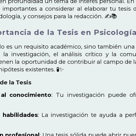
en profundidad un tema de interés personal. En e
importantes a considerar al elaborar tu tesis d
ología, y consejos para la redacción. ✍️📚
ortancia de la Tesis en Psicología
olo es un requisito académico, sino también una
 la investigación, el análisis crítico y la com
ienen la oportunidad de contribuir al campo de l
pótesis existentes. 🧪✨
 de la Tesis
 al conocimiento
: Tu investigación puede of
r habilidades
: La investigación te ayuda a perf
n profesional
: Una tesis sólida puede abrir pu