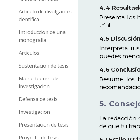
4.4 Resultad
Articulo de divulgacion
Presenta los h
cientifica
📈📊
Introduccion de una
4.5 Discusió
monografia
Interpreta tu
Articulos
puedes mencion
Sustentacion de tesis
4.6 Conclusi
Marco teorico de
Resume los h
investigacion
recomendacion
Defensa de tesis
5. Consej
Investigacion
La redacción 
Presentacion de tesis
de que tu trab
Proyecto de tesis
5.1 Estilo y C