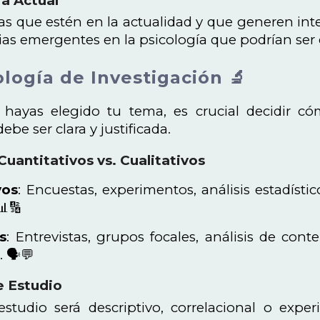
ia Actual
as que estén en la actualidad y que generen int
as emergentes en la psicología que podrían ser 
logía de Investigación 🔬
hayas elegido tu tema, es crucial decidir cóm
be ser clara y justificada.
uantitativos vs. Cualitativos
vos
: Encuestas, experimentos, análisis estadístic
📊🔢
s
: Entrevistas, grupos focales, análisis de cont
 🗣️💬
e Estudio
estudio será descriptivo, correlacional o expe