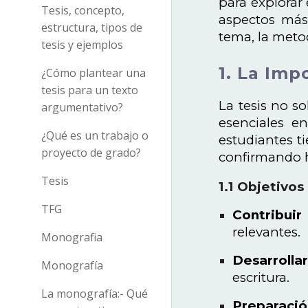
para explorar 
Tesis, concepto,
aspectos más 
estructura, tipos de
tema, la metod
tesis y ejemplos
1. La Imp
¿Cómo plantear una
tesis para un texto
La tesis no s
argumentativo?
esenciales en
¿Qué es un trabajo o
estudiantes t
proyecto de grado?
confirmando hi
Tesis
1.1 Objetivos
TFG
Contribuir
relevantes.
Monografia
Desarrolla
Monografía
escritura.
La monografía:- Qué
Preparació