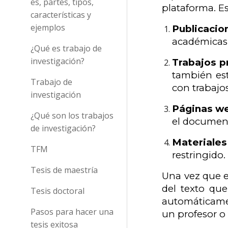
es, partes, tipos,
plataforma. E
características y
ejemplos
Publicaci
académicas, 
¿Qué es trabajo de
investigación?
Trabajos p
también est
Trabajo de
con trabajos
investigación
Páginas w
¿Qué son los trabajos
el documen
de investigación?
Materiale
TFM
restringido.
Tesis de maestría
Una vez que e
del texto qu
Tesis doctoral
automáticamen
Pasos para hacer una
un profesor o t
tesis exitosa