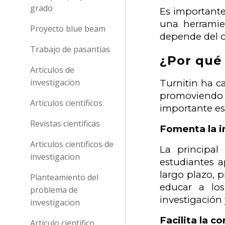
grado
Es importante
una herramien
Proyecto blue beam
depende del co
Trabajo de pasantías
¿Por qué 
Articulos de
investigacion
Turnitin ha c
promoviendo u
Articulos cientificos
importante es
Revistas cientificas
Fomenta la i
Articulos cientificos de
La principal
investigacion
estudiantes a
largo plazo, 
Planteamiento del
educar a los
problema de
investigación 
investigacion
Facilita la c
Articulo cientifico