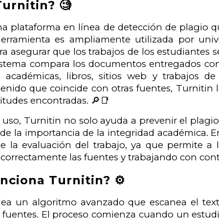
urnitin? 🧐
na plataforma en línea de detección de plagio que
herramienta es ampliamente utilizada por unive
a asegurar que los trabajos de los estudiantes s
 sistema compara los documentos entregados co
s académicas, libros, sitios web y trabajos d
enido que coincide con otras fuentes, Turnitin 
litudes encontradas. 🔎📑
u uso, Turnitin no solo ayuda a prevenir el pla
e la importancia de la integridad académica. En
 la evaluación del trabajo, ya que permite a lo
 correctamente las fuentes y trabajando con cont
ciona Turnitin? ⚙️
lea un algoritmo avanzado que escanea el tex
e fuentes. El proceso comienza cuando un estu