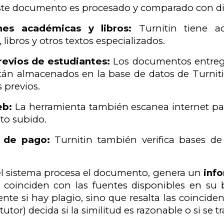
ste documento es procesado y comparado con dife
ones académicas y libros:
Turnitin tiene a
libros y otros textos especializados.
revios de estudiantes:
Los documentos entrega
án almacenados en la base de datos de Turnitin
 previos.
eb:
La herramienta también escanea internet pa
to subido.
s de pago:
Turnitin también verifica bases d
l sistema procesa el documento, genera un
info
e coinciden con las fuentes disponibles en su
te si hay plagio, sino que resalta las coincide
utor) decida si la similitud es razonable o si se tr