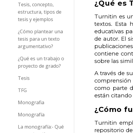
¿Qué es T
Tesis, concepto,
estructura, tipos de
Turnitin es u
tesis y ejemplos
textos. Esta 
educativas par
¿Cómo plantear una
de autor. El
tesis para un texto
publicacione
argumentativo?
contiene cont
¿Qué es un trabajo o
sobre las simi
proyecto de grado?
A través de s
Tesis
comprensión d
como parte de
TFG
están citando
Monografia
¿Cómo fun
Monografía
Turnitin emp
La monografía:- Qué
repositorio d