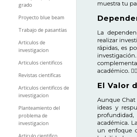
muestra tu pa
grado
Dependen
Proyecto blue beam
Trabajo de pasantías
La dependenc
realizar inve
Articulos de
rápidas, es po
investigacion
investigación
Articulos cientificos
complementar
académico. 🏋️‍♀
Revistas cientificas
El Valor 
Articulos cientificos de
investigacion
Aunque Chat G
ideas y respu
Planteamiento del
profundidad,
problema de
académica. La
investigacion
un enfoque cr
Articulo cientifico