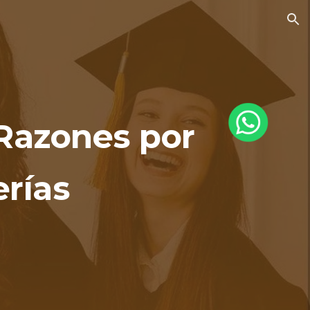
ion
 Razones por
rías