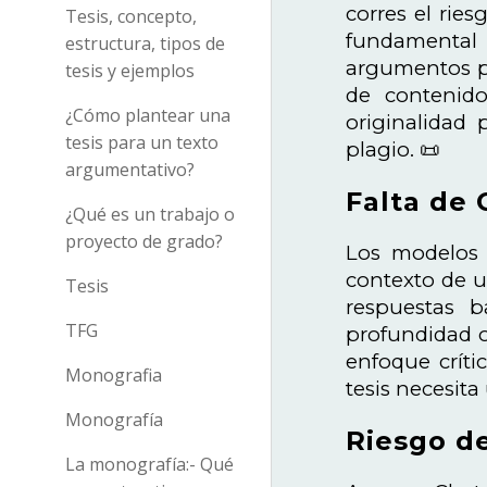
corres el rie
Tesis, concepto,
fundamental 
estructura, tipos de
argumentos pr
tesis y ejemplos
de contenido
¿Cómo plantear una
originalidad
tesis para un texto
plagio. 📜
argumentativo?
Falta de 
¿Qué es un trabajo o
proyecto de grado?
Los modelos 
contexto de 
Tesis
respuestas b
TFG
profundidad o
enfoque críti
Monografia
tesis necesit
Monografía
Riesgo de
La monografía:- Qué