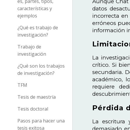
Aunque Chat G
es, partes, tipos,
datos desactu
características y
incorrecta en 
ejemplos
erróneos puede
¿Qué es trabajo de
información in
investigación?
Limitacio
Trabajo de
investigación
La investigac
crítico. Si b
¿Qué son los trabajos
secundaria. D
de investigación?
académico, lo
TFM
requiere ded
descubrimient
Tesis de maestría
Pérdida d
Tesis doctoral
Pasos para hacer una
La escritura
tesis exitosa
demasiado en