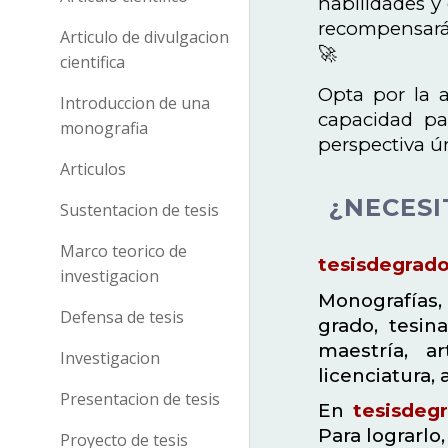
habilidades y 
recompensará 
Articulo de divulgacion
🚀
cientifica
Opta por la a
Introduccion de una
capacidad pa
monografia
perspectiva ú
Articulos
¿NECESI
Sustentacion de tesis
Marco teorico de
tesisdegrad
investigacion
Monografías, 
Defensa de tesis
grado, tesina
maestría, ar
Investigacion
licenciatura,
Presentacion de tesis
En
tesisdeg
Para lograrlo
Proyecto de tesis