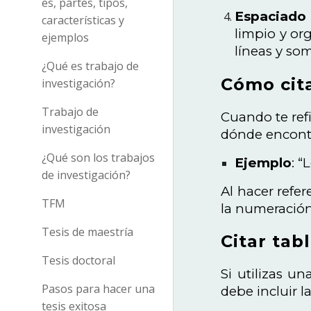
es, partes, tipos,
Espaciado 
características y
limpio y or
ejemplos
líneas y so
¿Qué es trabajo de
Cómo cita
investigación?
Trabajo de
Cuando te refi
investigación
dónde encontr
¿Qué son los trabajos
Ejemplo
: “
de investigación?
Al hacer refe
TFM
la numeración 
Tesis de maestría
Citar tab
Tesis doctoral
Si utilizas un
Pasos para hacer una
debe incluir l
tesis exitosa