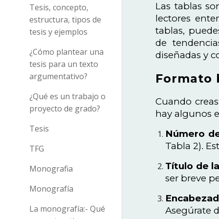
Las tablas so
Tesis, concepto,
lectores ente
estructura, tipos de
tablas, puede
tesis y ejemplos
de tendencia
¿Cómo plantear una
diseñadas y co
tesis para un texto
argumentativo?
Formato b
¿Qué es un trabajo o
Cuando creas 
proyecto de grado?
hay algunos e
Tesis
Número de
Tabla 2). Es
TFG
Título de l
Monografia
ser breve pe
Monografía
Encabezad
La monografía:- Qué
Asegúrate d