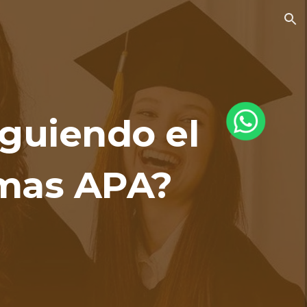
ion
iguiendo el
rmas APA?