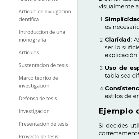
visualmente at
Articulo de divulgacion
Simplicida
cientifica
es necesario
Introduccion de una
Claridad
: 
monografia
ser lo sufi
Articulos
explicación 
Sustentacion de tesis
Uso de es
tabla sea dif
Marco teorico de
investigacion
Consistenc
estilos de 
Defensa de tesis
Ejemplo d
Investigacion
Presentacion de tesis
Si decides ut
correctamente
Proyecto de tesis