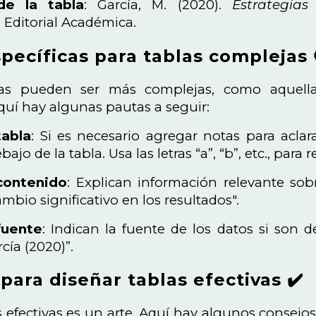
de la tabla
: García, M. (2020).
Estrategias
. Editorial Académica.
pecíficas para tablas complejas 
as pueden ser más complejas, como aquella
Aquí hay algunas pautas a seguir:
tabla
: Si es necesario agregar notas para aclar
ajo de la tabla. Usa las letras “a”, “b”, etc., para 
contenido
: Explican información relevante sobr
mbio significativo en los resultados".
fuente
: Indican la fuente de los datos si son 
cía (2020)”.
para diseñar tablas efectivas ✔️
s efectivas es un arte. Aquí hay algunos consejo