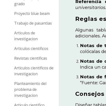
Referencia 
grado
universitarios
Proyecto blue beam
Reglas es
Trabajo de pasantías
Algunas tabl
Articulos de
adicionales. 
investigacion
Notas de 
Articulos cientificos
colócalas deb
Revistas cientificas
Notas de 
Indica un ca
Articulos cientificos de
investigacion
Notas de 
“Fuente: Gar
Planteamiento del
problema de
Consejos 
investigacion
Diseñar tabla
Articulo cientifico