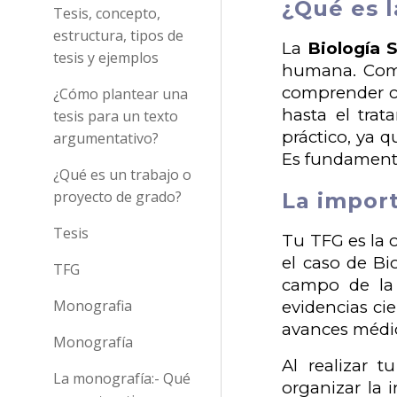
¿Qué es l
Tesis, concepto,
estructura, tipos de
La
Biología S
tesis y ejemplos
humana. Combi
comprender có
¿Cómo plantear una
hasta el trat
tesis para un texto
práctico, ya q
argumentativo?
Es fundamental
¿Qué es un trabajo o
proyecto de grado?
La import
Tesis
Tu TFG es la 
el caso de Bi
TFG
campo de la 
Monografia
evidencias ci
avances médi
Monografía
Al realizar 
La monografía:- Qué
organizar la 