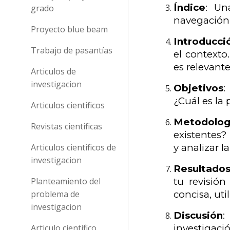
Índice
: Un
grado
navegación 
Proyecto blue beam
Introducci
Trabajo de pasantías
el contexto
es relevante
Articulos de
investigacion
Objetivos
:
¿Cuál es la
Articulos cientificos
Metodolog
Revistas cientificas
existentes?
Articulos cientificos de
y analizar l
investigacion
Resultado
Planteamiento del
tu revisión
problema de
concisa, uti
investigacion
Discusión
:
Articulo cientifico
investigaci