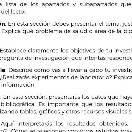
a lista de los apartados y subapartados que 
del lector.
ón
: En esta sección debes presentar el tema, jus
. Explica qué problema de salud o área de la biol
.
 Establece claramente los objetivos de tu inves
 pregunta de investigación que intentas respond
ía
: Describe cómo vas a llevar a cabo tu investi
 ¿Realizarás experimentos de laboratorio? Explic
a información.
s
: En esta sección, presentarás los datos que ha
 bibliográfica. Es importante que los resulta
lizando tablas, gráficos y otros recursos visuales s
 Aquí interpretarás los resultados obtenidos
ón? ¿Cómo se relacionan con otros estudios prev