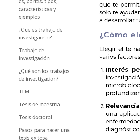
es, partes, tipos,
que te permit
características y
solo te ayuda
ejemplos
a desarrollar t
¿Qué es trabajo de
¿Cómo ele
investigación?
Elegir el tem
Trabajo de
varios factore
investigación
Interés pe
¿Qué son los trabajos
investigaci
de investigación?
microbiolog
TFM
profundizar
Tesis de maestría
Relevancia
una aplicac
Tesis doctoral
enfermedade
diagnóstico
Pasos para hacer una
tesis exitosa