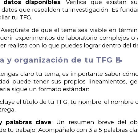
 datos disponibles
: Verifica que existan su
 y datos que respalden tu investigación. Es fund
llar tu TFG.
: Asegúrate de que el tema sea viable en térmi
erir experimentos de laboratorio complejos o a
er realista con lo que puedes lograr dentro del t
a y organización de tu TFG 📝
engas claro tu tema, es importante saber cómo
idad puede tener sus propios lineamientos, g
taria sigue un formato estándar:
ncluye el título de tu TFG, tu nombre, el nombre 
trega.
 palabras clave
: Un resumen breve del obj
 de tu trabajo. Acompáñalo con 3 a 5 palabras cla