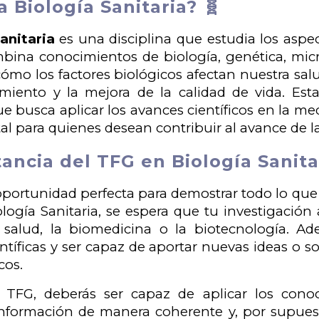
a Biología Sanitaria? 🧬
anitaria
es una disciplina que estudia los aspec
na conocimientos de biología, genética, micro
mo los factores biológicos afectan nuestra sal
amiento y la mejora de la calidad de vida. Es
ue busca aplicar los avances científicos en la me
 para quienes desean contribuir al avance de la m
ancia del TFG en Biología Sanita
oportunidad perfecta para demostrar todo lo que h
ología Sanitaria, se espera que tu investigació
salud, la biomedicina o la biotecnología. Ad
entíficas y ser capaz de aportar nuevas ideas o 
cos.
tu TFG, deberás ser capaz de aplicar los cono
información de manera coherente y, por supuest