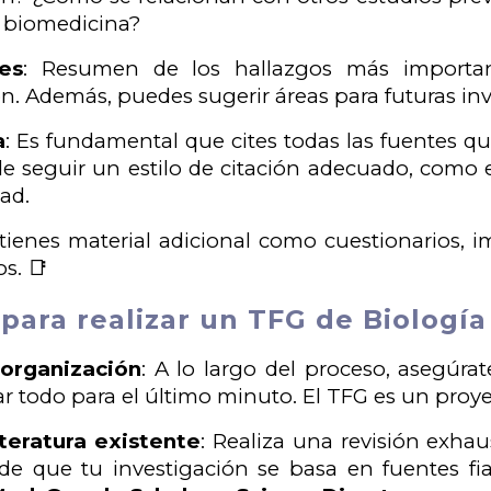
a biomedicina?
es
: Resumen de los hallazgos más important
ón. Además, puedes sugerir áreas para futuras in
a
: Es fundamental que cites todas las fuentes que
e seguir un estilo de citación adecuado, como 
dad.
i tienes material adicional como cuestionarios, i
s. 📑
para realizar un TFG de Biología 
organización
: A lo largo del proceso, asegúr
ar todo para el último minuto. El TFG es un proye
iteratura existente
: Realiza una revisión exhaus
de que tu investigación se basa en fuentes fia