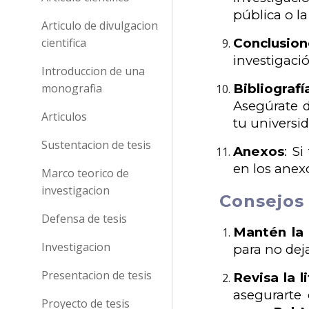
pública o l
Articulo de divulgacion
cientifica
Conclusion
investigaci
Introduccion de una
monografia
Bibliografí
Asegúrate d
Articulos
tu universi
Sustentacion de tesis
Anexos
: S
en los anexo
Marco teorico de
investigacion
Consejos 
Defensa de tesis
Mantén la 
Investigacion
para no dej
Presentacion de tesis
Revisa la l
asegurarte 
Proyecto de tesis