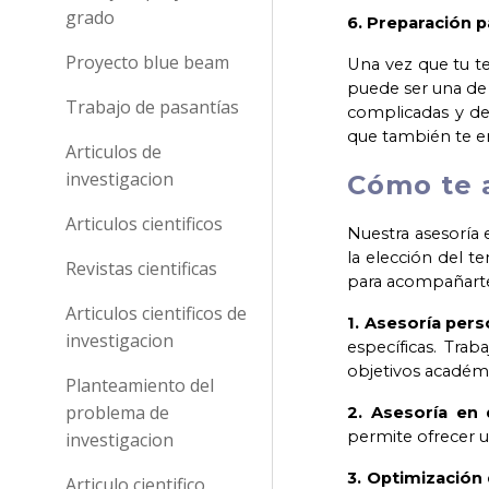
grado
6. Preparación p
Proyecto blue beam
Una vez que tu te
puede ser una de 
Trabajo de pasantías
complicadas y def
que también te en
Articulos de
investigacion
Cómo te 
Articulos cientificos
Nuestra asesoría 
la elección del 
Revistas cientificas
para acompañart
Articulos cientificos de
1. Asesoría pers
investigacion
específicas. Tra
objetivos académi
Planteamiento del
problema de
2. Asesoría en 
permite ofrecer un
investigacion
3. Optimización
Articulo cientifico