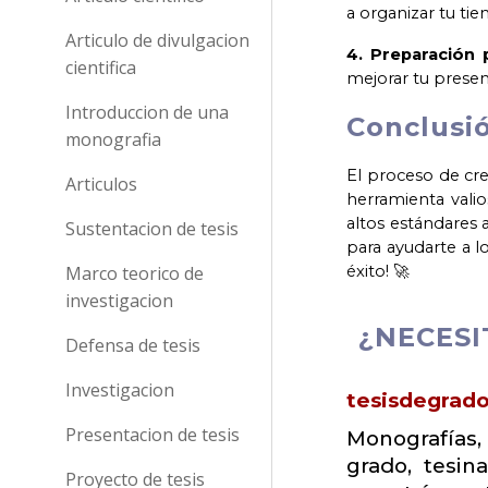
a organizar tu ti
Articulo de divulgacion
4. Preparación 
cientifica
mejorar tu presen
Introduccion de una
Conclusió
monografia
El proceso de cre
Articulos
herramienta valio
altos estándares 
Sustentacion de tesis
para ayudarte a l
Marco teorico de
éxito! 🚀
investigacion
¿NECESI
Defensa de tesis
Investigacion
tesisdegrad
Presentacion de tesis
Monografías, 
grado, tesina
Proyecto de tesis