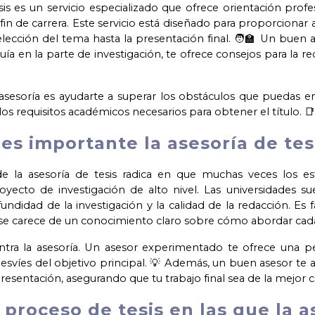
sis es un servicio especializado que ofrece orientación prof
e fin de carrera. Este servicio está diseñado para proporciona
 elección del tema hasta la presentación final. 🧑‍🏫 Un buen a
ía en la parte de investigación, te ofrece consejos para la re
 asesoría es ayudarte a superar los obstáculos que puedas e
los requisitos académicos necesarios para obtener el título. 
es importante la asesoría de tes
e la asesoría de tesis radica en que muchas veces los est
oyecto de investigación de alto nivel. Las universidades su
ofundidad de la investigación y la calidad de la redacción. Es
se carece de un conocimiento claro sobre cómo abordar cada f
tra la asesoría. Un asesor experimentado te ofrece una per
esvíes del objetivo principal. 💡 Además, un buen asesor te a
presentación, asegurando que tu trabajo final sea de la mejor c
 proceso de tesis en las que la a