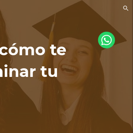
ion
 cómo te
inar tu