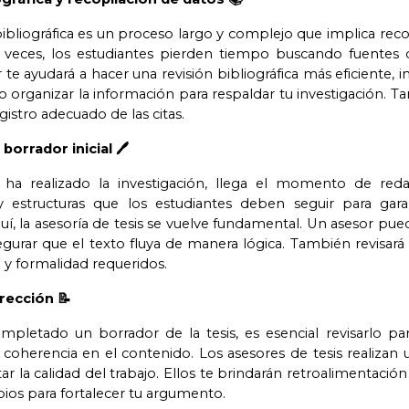
ibliográfica es un proceso largo y complejo que implica recopi
 veces, los estudiantes pierden tiempo buscando fuentes 
 te ayudará a hacer una revisión bibliográfica más eficiente, 
 organizar la información para respaldar tu investigación. 
gistro adecuado de las citas.
borrador inicial 🖊️
a realizado la investigación, llega el momento de redacta
 y estructuras que los estudiantes deben seguir para gar
, la asesoría de tesis se vuelve fundamental. Un asesor pued
segurar que el texto fluya de manera lógica. También revisará
n y formalidad requeridos.
rrección 📝
pletado un borrador de la tesis, es esencial revisarlo pa
o coherencia en el contenido. Los asesores de tesis realizan u
ar la calidad del trabajo. Ellos te brindarán retroalimentació
ios para fortalecer tu argumento.