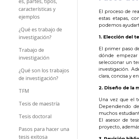
es, partes, tipos,
características y
El proceso de rea
ejemplos
estas etapas, co
podemos ayudarte 
¿Qué es trabajo de
investigación?
1. Elección del 
El primer paso de
Trabajo de
dónde empezar o
investigación
seleccionar un te
investigación. Ad
¿Qué son los trabajos
clara, concisa y 
de investigación?
2. Diseño de la 
TFM
Una vez que el te
Tesis de maestría
Dependiendo de l
muchos estudiante
Tesis doctoral
El asesor de tes
proyecto, además
Pasos para hacer una
tesis exitosa
3. Revisión bibli