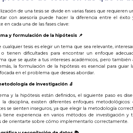
lización de una tesis se divide en varias fases que requieren 
ntar con asesoría puede hacer la diferencia entre el éxit
en cada una de las fases clave:
tema y formulación de la hipótesis 📌
 cualquier tesis es elegir un tema que sea relevante, interesa
 tienen dificultades para encontrar un enfoque adecuad
ma que se ajuste a tus intereses académicos, pero también a
emás, la formulación de la hipótesis es esencial para guiar 
enfocada en el problema que deseas abordar.
metodología de investigación 🔬
ma y la hipótesis están definidos, el siguiente paso es dis
a disciplina, existen diferentes enfoques metodológicos: c
s se sienten inseguros, ya que elegir la metodología correcta 
is tiene experiencia en varios métodos de investigación y 
 de orientarte sobre cómo implementarlo correctamente.
ográfica y recopilación de datos 📚