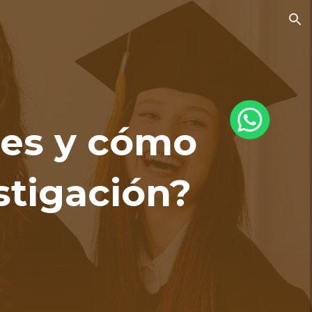
ion
 es y cómo
stigación?