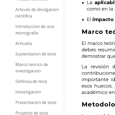
La
aplicabi
como en la i
Articulo de divulgacion
cientifica
El
impacto s
Introduccion de una
Marco teó
monografia
El marco teóri
Articulos
debes resumir 
Sustentacion de tesis
demostrar que
Marco teorico de
La revisión d
investigacion
contribucion
importante id
Defensa de tesis
esos huecos. 
Investigacion
académico en 
Presentacion de tesis
Metodolo
Proyecto de tesis