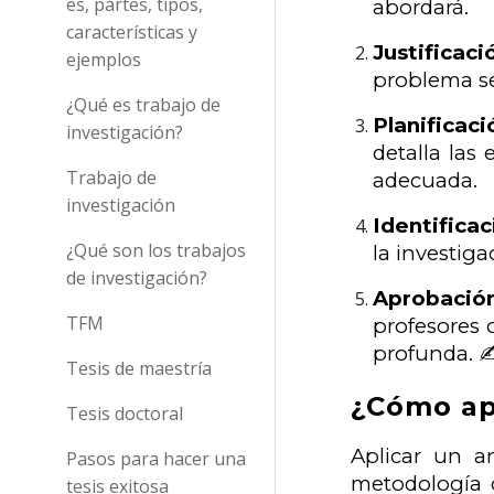
es, partes, tipos,
abordará.
características y
Justificaci
ejemplos
problema se
¿Qué es trabajo de
Planificac
investigación?
detalla las
Trabajo de
adecuada.
investigación
Identifica
¿Qué son los trabajos
la investiga
de investigación?
Aprobació
TFM
profesores 
profunda. ✍
Tesis de maestría
¿Cómo apl
Tesis doctoral
Aplicar un a
Pasos para hacer una
metodología c
tesis exitosa