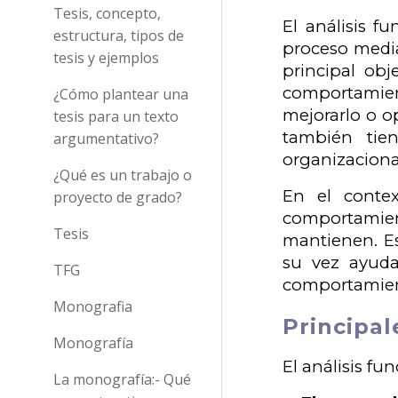
Tesis, concepto,
El análisis f
estructura, tipos de
proceso media
tesis y ejemplos
principal obj
comportamien
¿Cómo plantear una
mejorarlo o o
tesis para un texto
también tie
argumentativo?
organizaciona
¿Qué es un trabajo o
En el contex
proyecto de grado?
comportamien
Tesis
mantienen. E
su vez ayuda
TFG
comportamient
Monografia
Principal
Monografía
El análisis fu
La monografía:- Qué