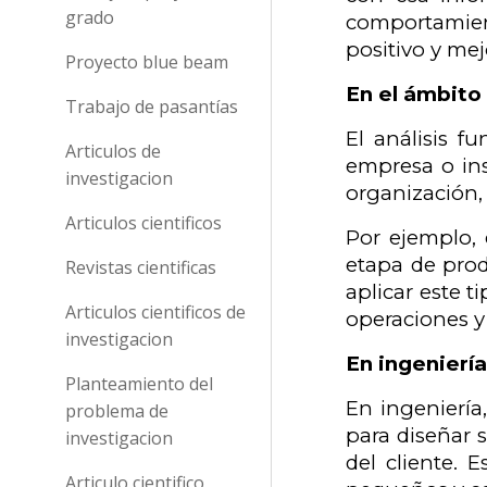
grado
comportamien
positivo y mej
Proyecto blue beam
En el ámbito
Trabajo de pasantías
El análisis f
Articulos de
empresa o ins
investigacion
organización, 
Articulos cientificos
Por ejemplo, 
etapa de produ
Revistas cientificas
aplicar este 
Articulos cientificos de
operaciones y
investigacion
En ingeniería
Planteamiento del
En ingeniería,
problema de
para diseñar 
investigacion
del cliente.
Articulo cientifico