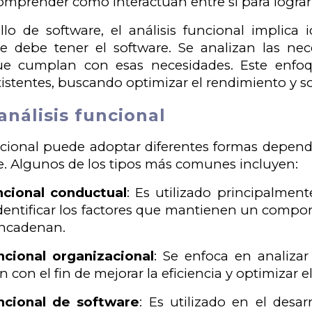
mprender cómo interactúan entre sí para lograr l
llo de software, el análisis funcional implica id
e debe tener el software. Se analizan las nec
ue cumplan con esas necesidades. Este enfoq
istentes, buscando optimizar el rendimiento y so
análisis funcional
uncional puede adoptar diferentes formas dependi
e. Algunos de los tipos más comunes incluyen:
uncional conductual
: Es utilizado principalmen
dentificar los factores que mantienen un compo
encadenan.
uncional organizacional
: Se enfoca en analiza
 con el fin de mejorar la eficiencia y optimizar e
uncional de software
: Es utilizado en el des