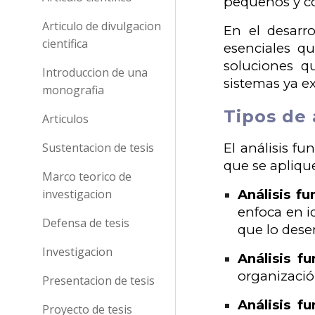
pequeños y co
Articulo de divulgacion
En el desarro
cientifica
esenciales qu
soluciones q
Introduccion de una
sistemas ya ex
monografia
Tipos de 
Articulos
Sustentacion de tesis
El análisis f
que se apliqu
Marco teorico de
investigacion
Análisis f
enfoca en i
Defensa de tesis
que lo des
Investigacion
Análisis f
organización
Presentacion de tesis
Análisis f
Proyecto de tesis