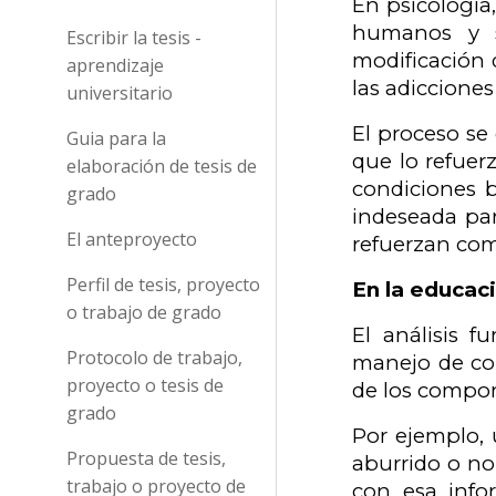
En psicología
humanos y s
Escribir la tesis -
modificación 
aprendizaje
las adicciones 
universitario
El proceso se
Guia para la
que lo refuer
elaboración de tesis de
condiciones b
grado
indeseada par
El anteproyecto
refuerzan co
Perfil de tesis, proyecto
En la educac
o trabajo de grado
El análisis 
Protocolo de trabajo,
manejo de com
proyecto o tesis de
de los compor
grado
Por ejemplo,
Propuesta de tesis,
aburrido o no 
trabajo o proyecto de
con esa info