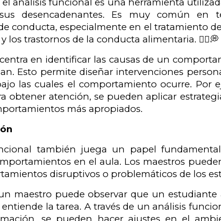
, el análisis funcional es una herramienta util
us desencadenantes. Es muy común en ter
de conducta, especialmente en el tratamiento de
y los trastornos de la conducta alimentaria. 🧑‍⚕️💭
 centra en identificar las causas de un comport
zan. Esto permite diseñar intervenciones person
ajo las cuales el comportamiento ocurre. Por e
a obtener atención, se pueden aplicar estrategi
mportamientos más apropiados.
ión
funcional también juega un papel fundamental
portamientos en el aula. Los maestros pueden 
tamientos disruptivos o problemáticos de los est
 un maestro puede observar que un estudiante 
entiende la tarea. A través de un análisis funcion
rmación, se pueden hacer ajustes en el ambie