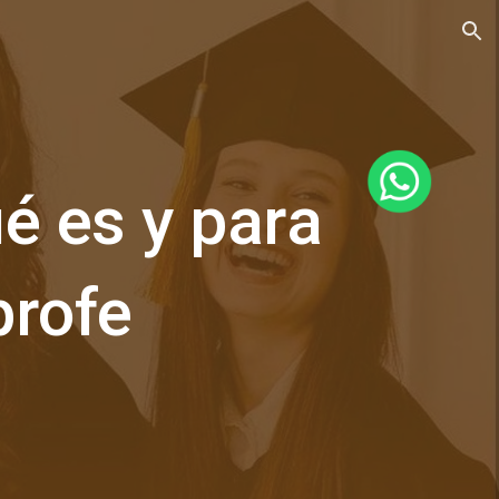
ion
ué es y para
iprofe