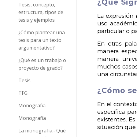
¿Qué Sign
Tesis, concepto,
estructura, tipos de
La expresión
tesis y ejemplos
uso académico
particular o 
¿Cómo plantear una
tesis para un texto
En otras pal
argumentativo?
manera espec
manera unive
¿Qué es un trabajo o
muchos casos,
proyecto de grado?
una circunstan
Tesis
¿Cómo se 
TFG
En el contex
Monografia
específica par
Monografía
existentes. E
situación que 
La monografía:- Qué