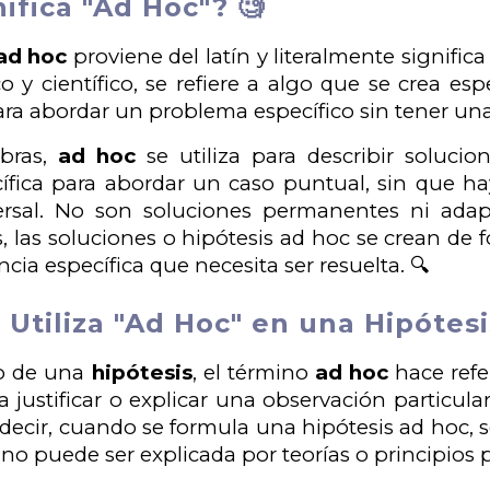
ifica "Ad Hoc"? 🧐
ad hoc
proviene del latín y literalmente significa
 y científico, se refiere a algo que se crea es
para abordar un problema específico sin tener un
abras,
ad hoc
se utiliza para describir soluci
ífica para abordar un caso puntual, sin que h
rsal. No son soluciones permanentes ni adapta
 las soluciones o hipótesis ad hoc se crean de f
cia específica que necesita ser resuelta. 🔍
Utiliza "Ad Hoc" en una Hipótesi
to de una
hipótesis
, el término
ad hoc
hace refe
a justificar o explicar una observación particul
s decir, cuando se formula una hipótesis ad hoc
no puede ser explicada por teorías o principios p