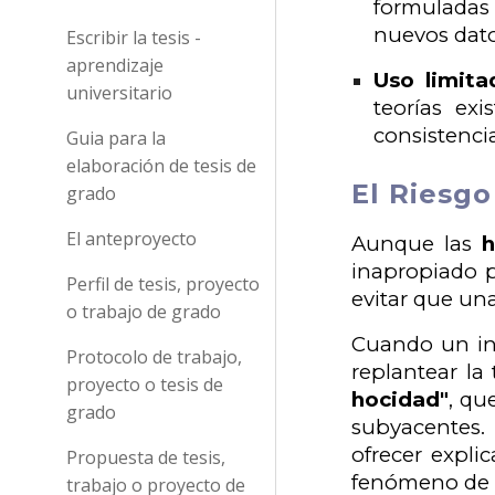
formuladas 
nuevos dato
Escribir la tesis -
aprendizaje
Uso limita
universitario
teorías ex
consistencia
Guia para la
elaboración de tesis de
El Riesgo
grado
El anteproyecto
Aunque las
h
inapropiado 
Perfil de tesis, proyecto
evitar que un
o trabajo de grado
Cuando un inv
Protocolo de trabajo,
replantear la
proyecto o tesis de
hocidad"
, qu
grado
subyacentes. 
ofrecer expli
Propuesta de tesis,
fenómeno de 
trabajo o proyecto de