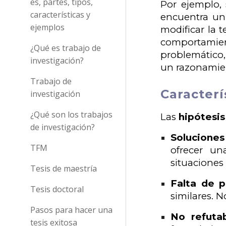
es, partes, tipos,
Por ejemplo,
características y
encuentra un 
ejemplos
modificar la 
comportamien
¿Qué es trabajo de
problemático,
investigación?
un razonamien
Trabajo de
Caracterí
investigación
¿Qué son los trabajos
Las
hipótesis
de investigación?
Soluciones
TFM
ofrecer un
situaciones 
Tesis de maestría
Falta de p
Tesis doctoral
similares. N
Pasos para hacer una
No refutab
tesis exitosa