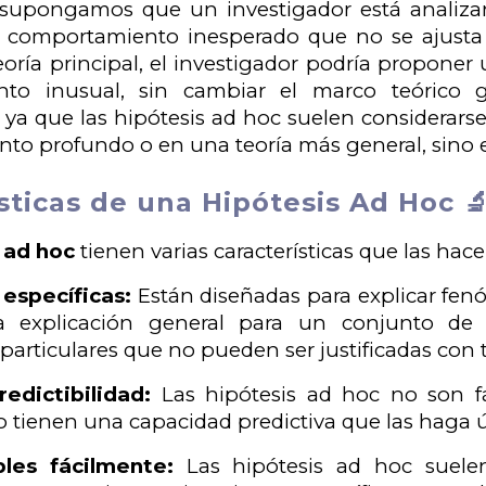
 supongamos que un investigador está analiza
comportamiento inesperado que no se ajusta a 
teoría principal, el investigador podría propone
to inusual, sin cambiar el marco teórico g
 ya que las hipótesis ad hoc suelen considerar
to profundo o en una teoría más general, sino
sticas de una Hipótesis Ad Hoc 
 ad hoc
tienen varias características que las hace
 específicas:
Están diseñadas para explicar fen
a explicación general para un conjunto de
particulares que no pueden ser justificadas con t
redictibilidad:
Las hipótesis ad hoc no son fá
o tienen una capacidad predictiva que las haga út
les fácilmente:
Las hipótesis ad hoc suelen 