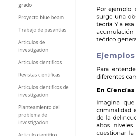
grado
Por ejemplo, 
surge una obs
Proyecto blue beam
teoría Y a es
Trabajo de pasantías
acumulación d
teórico genera
Articulos de
investigacion
Ejemplos 
Articulos cientificos
Para entende
Revistas cientificas
diferentes ca
Articulos cientificos de
En Ciencias S
investigacion
Imagina que 
Planteamiento del
criminalidad 
problema de
de la delincu
investigacion
altos nivele
cuestionar la
Articulo cientifico