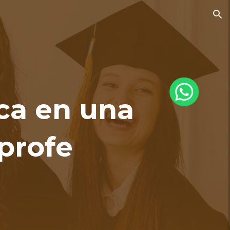
ion
ica en una
iprofe