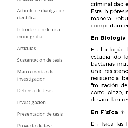
criminalidad 
Articulo de divulgacion
Esta hipótesi
cientifica
manera robu
comportamient
Introduccion de una
monografia
En Biología 
Articulos
En biología,
estudiando la
Sustentacion de tesis
bacterias mut
una resistenc
Marco teorico de
resistencia b
investigacion
"mutación des
Defensa de tesis
corto plazo,
desarrollan re
Investigacion
En Física ⚛️
Presentacion de tesis
En física, la
Proyecto de tesis